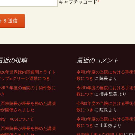
キャプチャコード
*
最近の投稿
最近のコメント
2026年世界緑内障週間とライト
令和3年度の当院における手術
アップinグリーン運動につき
数につき
に
院長
より
令和７年度の当院の手術件数に
令和3年度の当院における手術
つき
数につき
に
櫻井 里美
より
八百枝院長が座長を務めた講演
令和3年度の当院における手術
会が開催されました
数につき
に
院長
より
nity VCSについて
令和3年度の当院における手術
数につき
に
山田努
より
八百枝院長が座長を務めた講演
会が開催されました
緑内障手術と白内障手術
に
中