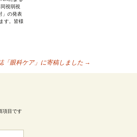
不同視弱視
検討」の発表
ります。皆様
誌「眼科ケア」に寄稿しました
→
須項目です