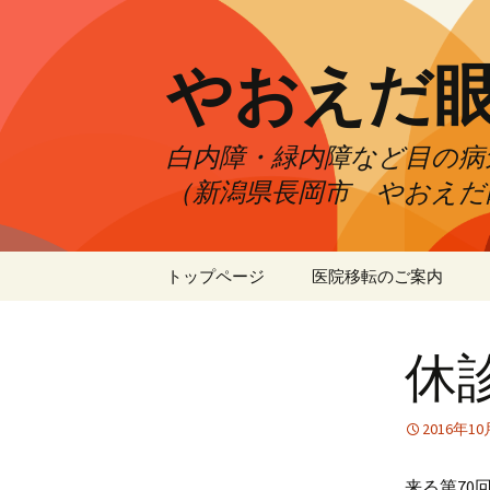
やおえだ
白内障・緑内障など目の病
（新潟県長岡市 やおえだ
コ
トップページ
医院移転のご案内
ン
テ
ン
休
ツ
へ
ス
2016年1
キ
ッ
来る第70