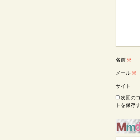
ゲ
ー
シ
ョ
名前
※
メール
※
ン
サイト
次回の
トを保存