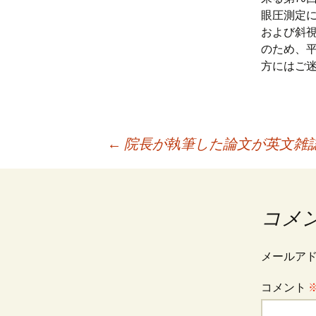
プ
眼圧測定
および斜視弱
のため、平
方にはご
投
←
院長が執筆した論文が英文雑
稿
コメ
ナ
メールア
ビ
コメント