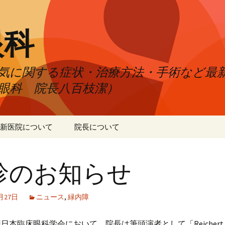
眼科
気に関する症状・治療方法・手術など最
眼科 院長八百枝潔）
新医院について
院長について
診のお知らせ
0月27日
ニュース
,
緑内障
回日本臨床眼科学会において、院長は筆頭演者として「Reichert 