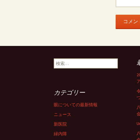
検
索:
カテゴリー
眼についての最新情報
ニュース
U
新医院
緑内障