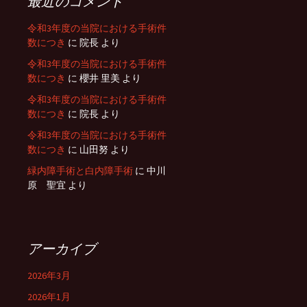
最近のコメント
令和3年度の当院における手術件
数につき
に
院長
より
令和3年度の当院における手術件
数につき
に
櫻井 里美
より
令和3年度の当院における手術件
数につき
に
院長
より
令和3年度の当院における手術件
数につき
に
山田努
より
緑内障手術と白内障手術
に
中川
原 聖宜
より
アーカイブ
2026年3月
2026年1月