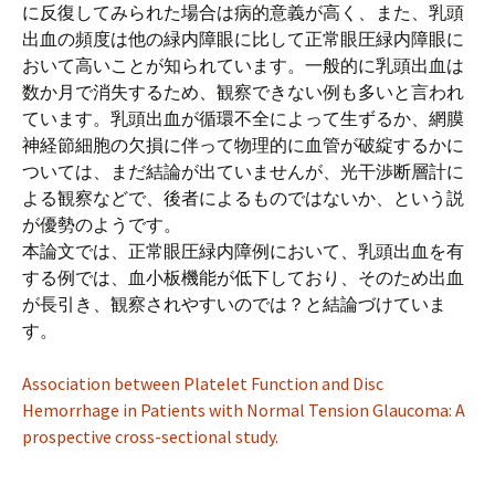
プ
に反復してみられた場合は病的意義が高く、また、乳頭
出血の頻度は他の緑内障眼に比して正常眼圧緑内障眼に
おいて高いことが知られています。一般的に乳頭出血は
数か月で消失するため、観察できない例も多いと言われ
ています。乳頭出血が循環不全によって生ずるか、網膜
神経節細胞の欠損に伴って物理的に血管が破綻するかに
ついては、まだ結論が出ていませんが、光干渉断層計に
よる観察などで、後者によるものではないか、という説
が優勢のようです。
本論文では、正常眼圧緑内障例において、乳頭出血を有
する例では、血小板機能が低下しており、そのため出血
が長引き、観察されやすいのでは？と結論づけていま
す。
Association between Platelet Function and Disc
Hemorrhage in Patients with Normal Tension Glaucoma: A
prospective cross-sectional study.