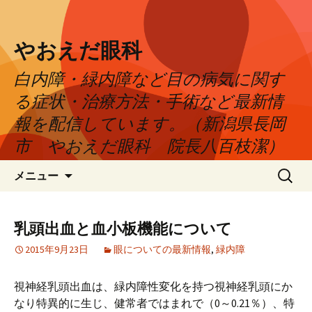
やおえだ眼科
白内障・緑内障など目の病気に関す
る症状・治療方法・手術など最新情
報を配信しています。（新潟県長岡
市 やおえだ眼科 院長八百枝潔）
コ
検
メニュー
ン
索:
テ
ン
乳頭出血と血小板機能について
ツ
2015年9月23日
眼についての最新情報
,
緑内障
へ
ス
キ
視神経乳頭出血は、緑内障性変化を持つ視神経乳頭にか
ッ
なり特異的に生じ、健常者ではまれで（0～0.21％）、特