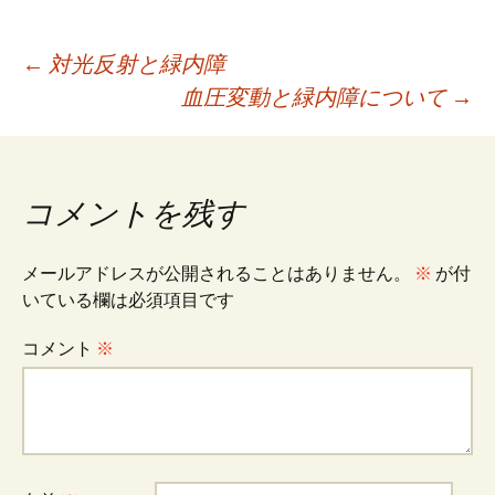
投
←
対光反射と緑内障
血圧変動と緑内障について
→
稿
ナ
コメントを残す
ビ
メールアドレスが公開されることはありません。
※
が付
いている欄は必須項目です
ゲ
コメント
※
ー
シ