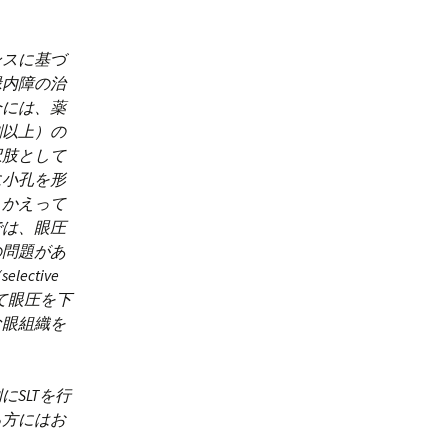
ンスに基づ
緑内障の治
合には、薬
剤以上）の
択肢として
に小孔を形
、かえって
では、眼圧
の問題があ
ctive
させて眼圧を下
な眼組織を
SLTを行
る方にはお