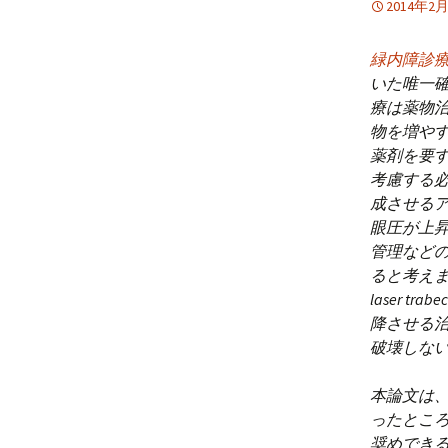
2014年2
プ
緑内障診
いた唯一
療は薬物
物を増や
薬剤を要
考慮する
成させる
眼圧が上
管理など
ると考えま
laser 
降させる
破壊しな
本論文は、
ったとこ
奨めでき