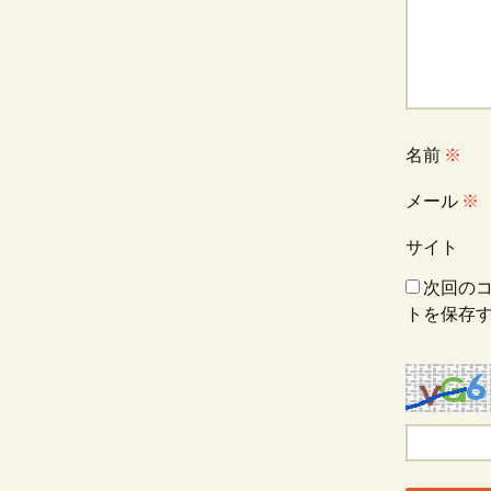
ー
シ
ョ
名前
※
メール
※
ン
サイト
次回の
トを保存