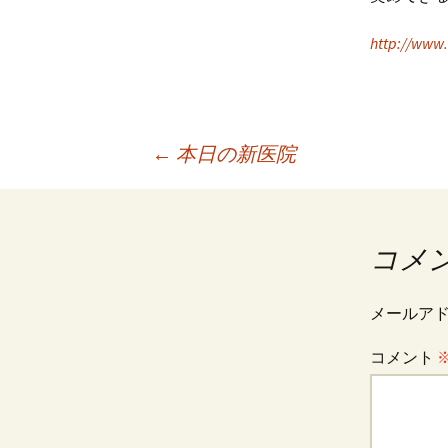
http://www
投
←
本日の新医院
稿
コメ
ナ
メールア
ビ
コメント
ゲ