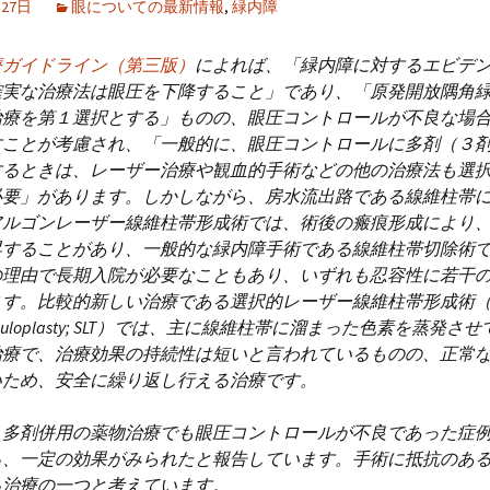
月27日
眼についての最新情報
,
緑内障
療ガイドライン（第三版）
によれば、「緑内障に対するエビデ
確実な治療法は眼圧を下降すること」であり、「原発開放隅角
治療を第１選択とする」ものの、眼圧コントロールが不良な場
すことが考慮され、「一般的に、眼圧コントロールに多剤（３
するときは、レーザー治療や観血的手術などの他の治療法も選
必要」があります。しかしながら、房水流出路である線維柱帯
アルゴンレーザー線維柱帯形成術では、術後の瘢痕形成により
昇することがあり、一般的な緑内障手術である線維柱帯切除術
の理由で長期入院が必要なこともあり、いずれも忍容性に若干
す。比較的新しい治療である選択的レーザー線維柱帯形成術（sele
trabeculoplasty; SLT）では、主に線維柱帯に溜まった色素を蒸発
治療で、治療効果の持続性は短いと言われているものの、正常
いため、安全に繰り返し行える治療です。
多剤併用の薬物治療でも眼圧コントロールが不良であった症例に
ろ、一定の効果がみられたと報告しています。手術に抵抗のあ
る治療の一つと考えています。