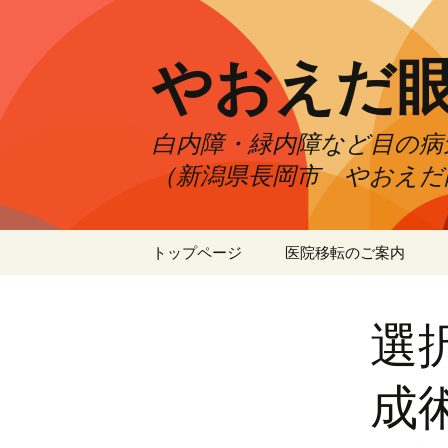
やおえだ
白内障・緑内障など目の病
（新潟県長岡市 やおえだ
コ
トップページ
医院移転のご案内
ン
テ
ン
選
ツ
へ
ス
成
キ
ッ