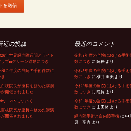
最近の投稿
最近のコメント
2026年世界緑内障週間とライト
令和3年度の当院における手術
アップinグリーン運動につき
数につき
に
院長
より
令和７年度の当院の手術件数に
令和3年度の当院における手術
つき
数につき
に
櫻井 里美
より
八百枝院長が座長を務めた講演
令和3年度の当院における手術
会が開催されました
数につき
に
院長
より
nity VCSについて
令和3年度の当院における手術
数につき
に
山田努
より
八百枝院長が座長を務めた講演
会が開催されました
緑内障手術と白内障手術
に
中
原 聖宜
より