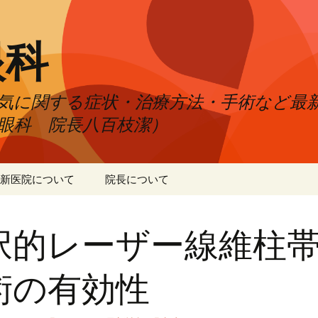
眼科
気に関する症状・治療方法・手術など最
眼科 院長八百枝潔）
新医院について
院長について
択的レーザー線維柱
術の有効性