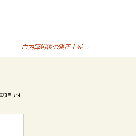
白内障術後の眼圧上昇
→
須項目です