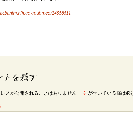
.ncbi.nlm.nih.gov/pubmed/24558611
ントを残す
ドレスが公開されることはありません。
※
が付いている欄は必
※