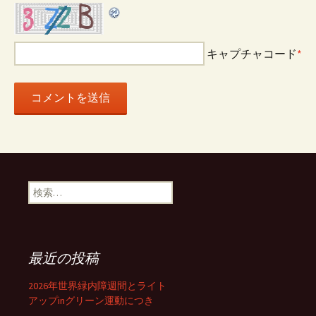
キャプチャコード
*
検
索:
最近の投稿
2026年世界緑内障週間とライト
アップinグリーン運動につき