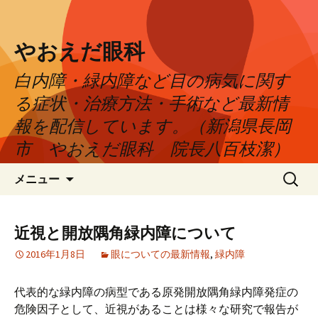
やおえだ眼科
白内障・緑内障など目の病気に関す
る症状・治療方法・手術など最新情
報を配信しています。（新潟県長岡
市 やおえだ眼科 院長八百枝潔）
コ
検
メニュー
ン
索:
テ
ン
近視と開放隅角緑内障について
ツ
2016年1月8日
眼についての最新情報
,
緑内障
へ
ス
キ
代表的な緑内障の病型である原発開放隅角緑内障発症の
ッ
危険因子として、近視があることは様々な研究で報告が