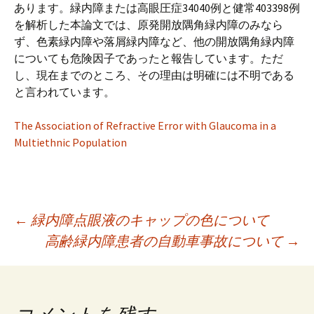
プ
あります。緑内障または高眼圧症34040例と健常403398例
を解析した本論文では、原発開放隅角緑内障のみなら
ず、色素緑内障や落屑緑内障など、他の開放隅角緑内障
についても危険因子であったと報告しています。ただ
し、現在までのところ、その理由は明確には不明である
と言われています。
The Association of Refractive Error with Glaucoma in a
Multiethnic Population
投
←
緑内障点眼液のキャップの色について
高齢緑内障患者の自動車事故について
→
稿