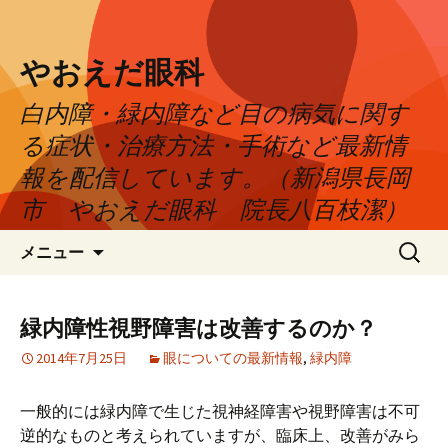
やおえだ眼科
白内障・緑内障など目の病気に関す
る症状・治療方法・手術など最新情
報を配信しています。（新潟県長岡
市 やおえだ眼科 院長八百枝潔）
コ
検
メニュー
ン
索:
テ
ン
緑内障性視野障害は改善するのか？
ツ
2014年7月25日
眼についての最新情報
,
緑内障
へ
ス
キ
一般的には緑内障で生じた視神経障害や視野障害は不可
ッ
逆的なものと考えられていますが、臨床上、改善がみら