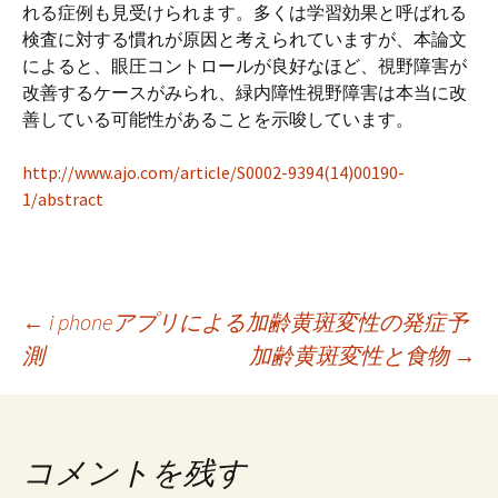
プ
れる症例も見受けられます。多くは学習効果と呼ばれる
検査に対する慣れが原因と考えられていますが、本論文
によると、眼圧コントロールが良好なほど、視野障害が
改善するケースがみられ、緑内障性視野障害は本当に改
善している可能性があることを示唆しています。
http://www.ajo.com/article/S0002-9394(14)00190-
1/abstract
投
←
i phoneアプリによる加齢黄斑変性の発症予
測
加齢黄斑変性と食物
→
稿
ナ
コメントを残す