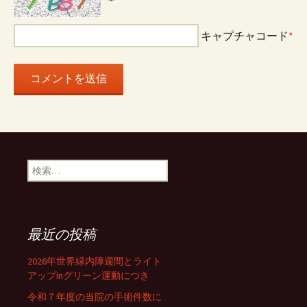
キャプチャコード
*
検
索:
最近の投稿
2026年世界緑内障週間とライト
アップinグリーン運動につき
令和７年度の当院の手術件数に