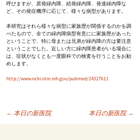
プ
呼びますが、原発緑内障、続発緑内障、発達緑内障な
ど、その発症機序に応じて、様々な病型があります。
本研究はそれら様々な病型に家族歴が関係するのかを調
べたもので、全ての緑内障病型有意にに家族歴があった
ということで、特に母または兄弟が緑内障の方は要注意
ということでした。近しい方に緑内障患者がいる場合に
は、症状がなくとも一度眼科での検査を行うことをお勧
めします。
http://www.ncbi.nlm.nih.gov/pubmed/24327611
投
←
本日の新医院
本日の新医院
→
稿