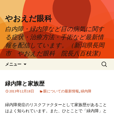
やおえだ眼科
白内障・緑内障など目の病気に関す
る症状・治療方法・手術など最新情
報を配信しています。（新潟県長岡
市 やおえだ眼科 院長八百枝潔）
コ
検
メニュー
ン
索:
テ
ン
緑内障と家族歴
ツ
2013年12月18日
眼についての最新情報
,
緑内障
へ
ス
キ
緑内障発症のリスクファクターとして家族歴があること
ッ
はよく知られています。また、ひとことで「緑内障」と