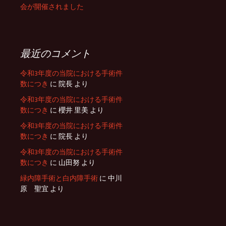
会が開催されました
最近のコメント
令和3年度の当院における手術件
数につき
に
院長
より
令和3年度の当院における手術件
数につき
に
櫻井 里美
より
令和3年度の当院における手術件
数につき
に
院長
より
令和3年度の当院における手術件
数につき
に
山田努
より
緑内障手術と白内障手術
に
中川
原 聖宜
より