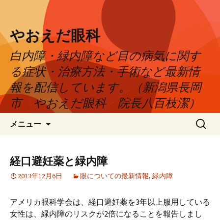
やおえだ眼科
白内障・緑内障など目の病気に関す
る症状・治療方法・手術など最新情
報を配信しています。（新潟県長岡
市 やおえだ眼科 院長八百枝潔）
コ
検
メニュー
ン
索:
テ
ン
経口避妊薬と緑内障
ツ
2013年12月6日
眼についての最新情報
,
緑内障
へ
ス
キ
アメリカ眼科学会は、経口避妊薬を3年以上服用している
ッ
女性は、緑内障のリスクが2倍になることを報告しまし