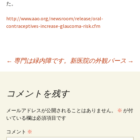
プ
た。
http://www.aao.org/newsroom/release/oral-
contraceptives-increase-glaucoma-risk.cfm
投
←
専門は緑内障です。
新医院の外観パース
→
稿
コメントを残す
ナ
メールアドレスが公開されることはありません。
※
が付
ビ
いている欄は必須項目です
コメント
※