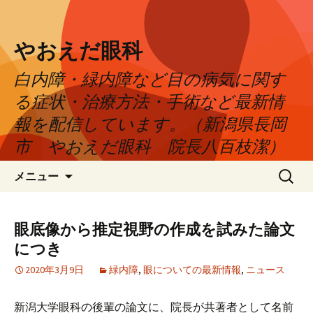
やおえだ眼科
白内障・緑内障など目の病気に関す
る症状・治療方法・手術など最新情
報を配信しています。（新潟県長岡
市 やおえだ眼科 院長八百枝潔）
コ
検
メニュー
ン
索:
テ
ン
眼底像から推定視野の作成を試みた論文
ツ
につき
へ
ス
2020年3月9日
緑内障
,
眼についての最新情報
,
ニュース
キ
ッ
新潟大学眼科の後輩の論文に、院長が共著者として名前