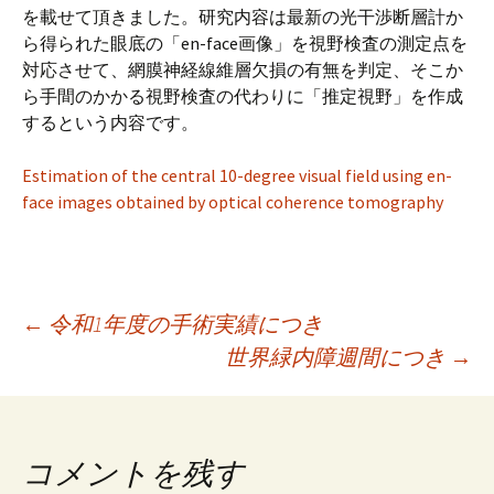
プ
を載せて頂きました。研究内容は最新の光干渉断層計か
ら得られた眼底の「en-face画像」を視野検査の測定点を
対応させて、網膜神経線維層欠損の有無を判定、そこか
ら手間のかかる視野検査の代わりに「推定視野」を作成
するという内容です。
Estimation of the central 10-degree visual field using en-
face images obtained by optical coherence tomography
投
←
令和1年度の手術実績につき
世界緑内障週間につき
→
稿
ナ
コメントを残す