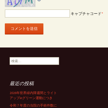
キャプチャコード
*
検
索:
最近の投稿
2026年世界緑内障週間とライト
アップinグリーン運動につき
令和７年度の当院の手術件数に