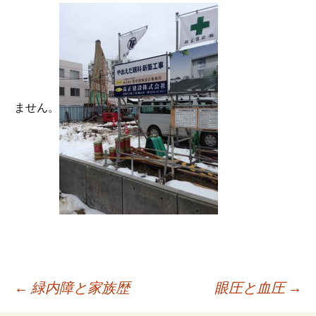
プ
ません。
投
←
緑内障と家族歴
眼圧と血圧
→