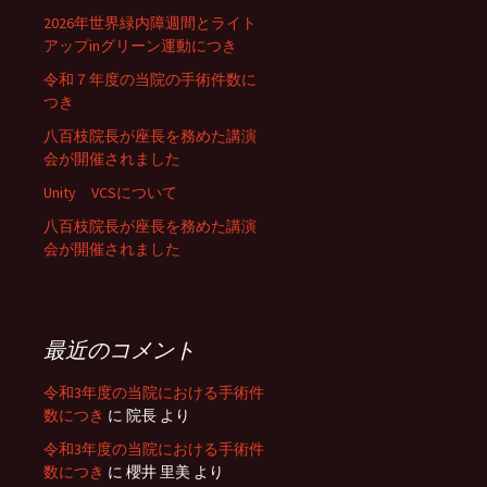
2026年世界緑内障週間とライト
アップinグリーン運動につき
令和７年度の当院の手術件数に
つき
八百枝院長が座長を務めた講演
会が開催されました
Unity VCSについて
八百枝院長が座長を務めた講演
会が開催されました
最近のコメント
令和3年度の当院における手術件
数につき
に
院長
より
令和3年度の当院における手術件
数につき
に
櫻井 里美
より