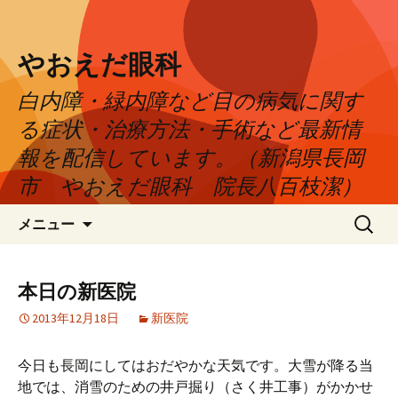
やおえだ眼科
白内障・緑内障など目の病気に関す
る症状・治療方法・手術など最新情
報を配信しています。（新潟県長岡
市 やおえだ眼科 院長八百枝潔）
コ
検
メニュー
ン
索:
テ
ン
本日の新医院
ツ
2013年12月18日
新医院
へ
ス
キ
今日も長岡にしてはおだやかな天気です。大雪が降る当
ッ
地では、消雪のための井戸掘り（さく井工事）がかかせ