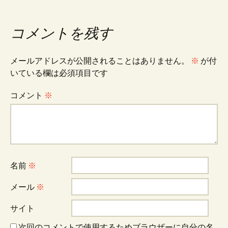
稿
コメントを残す
ナ
メールアドレスが公開されることはありません。
※
が付
ビ
いている欄は必須項目です
コメント
※
ゲ
ー
名前
※
シ
メール
※
ョ
サイト
次回のコメントで使用するためブラウザーに自分の名