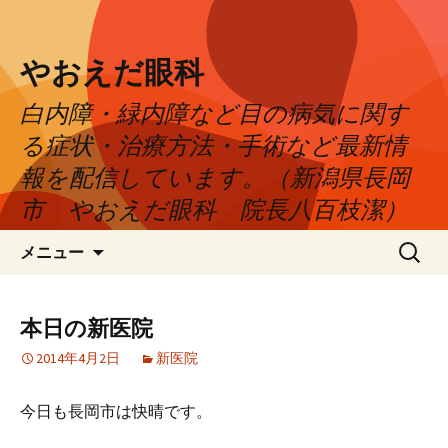
やおえだ眼科
白内障・緑内障など目の病気に関す
る症状・治療方法・手術など最新情
報を配信しています。（新潟県長岡
市 やおえだ眼科 院長八百枝潔）
コ
検
メニュー
ン
索:
テ
ン
本日の新医院
ツ
2014年4月2日
新医院
へ
ス
キ
今日も長岡市は快晴です。
ッ