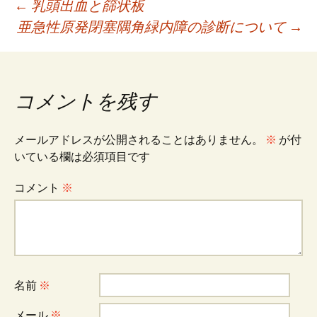
投
←
乳頭出血と篩状板
亜急性原発閉塞隅角緑内障の診断について
→
稿
ナ
コメントを残す
ビ
メールアドレスが公開されることはありません。
※
が付
いている欄は必須項目です
ゲ
コメント
※
ー
シ
名前
※
メール
※