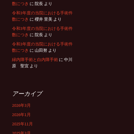
数につき
に
院長
より
令和3年度の当院における手術件
数につき
に
櫻井 里美
より
令和3年度の当院における手術件
数につき
に
院長
より
令和3年度の当院における手術件
数につき
に
山田努
より
緑内障手術と白内障手術
に
中川
原 聖宜
より
アーカイブ
2026年3月
2026年1月
2025年11月
2025年3月