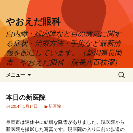
やおえだ眼科
白内障・緑内障など目の病気に関す
る症状・治療方法・手術など最新情
報を配信しています。（新潟県長岡
市 やおえだ眼科 院長八百枝潔）
コ
検
メニュー
ン
索:
テ
ン
本日の新医院
ツ
2014年1月14日
新医院
へ
ス
キ
長岡市は連休中に結構な降雪がありました。現医院から
ッ
新医院を撮影した写真です。現医院の入り口前の歩道の