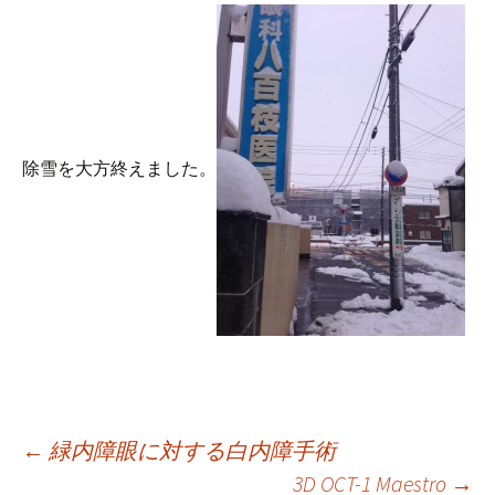
プ
除雪を大方終えました。
投
←
緑内障眼に対する白内障手術
3D OCT-1 Maestro
→