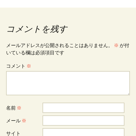
稿
ナ
コメントを残す
ビ
メールアドレスが公開されることはありません。
※
が付
いている欄は必須項目です
ゲ
コメント
※
ー
シ
名前
※
ョ
メール
※
サイト