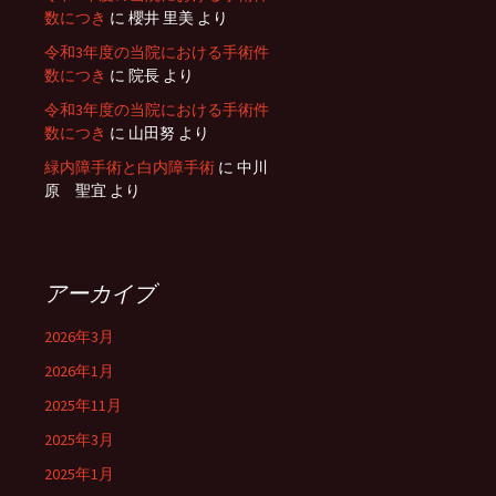
数につき
に
櫻井 里美
より
令和3年度の当院における手術件
数につき
に
院長
より
令和3年度の当院における手術件
数につき
に
山田努
より
緑内障手術と白内障手術
に
中川
原 聖宜
より
アーカイブ
2026年3月
2026年1月
2025年11月
2025年3月
2025年1月