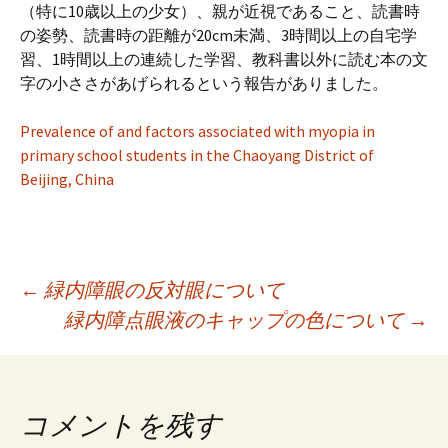
プ
（特に10歳以上の少女）、親が近視であること、読書時
の姿勢、読書時の距離が20cm未満、3時間以上の自宅学
習、1時間以上の連続した学習、教科書以外に読む本の文
字の小ささがあげられるという報告がありました。
Prevalence of and factors associated with myopia in
primary school students in the Chaoyang District of
Beijing, China
投
←
緑内障眼の反対眼について
緑内障点眼液のキャップの色について
→
稿
ナ
コメントを残す