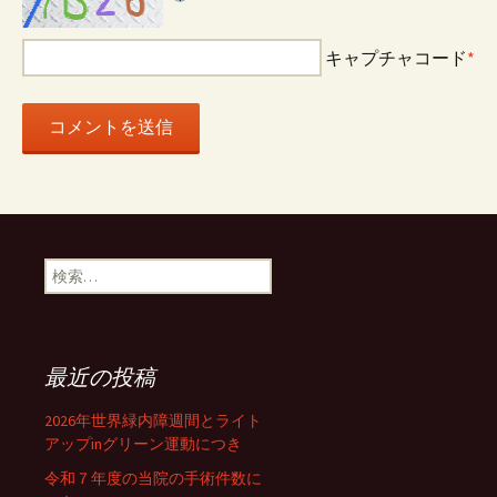
キャプチャコード
*
検
索:
最近の投稿
2026年世界緑内障週間とライト
アップinグリーン運動につき
令和７年度の当院の手術件数に