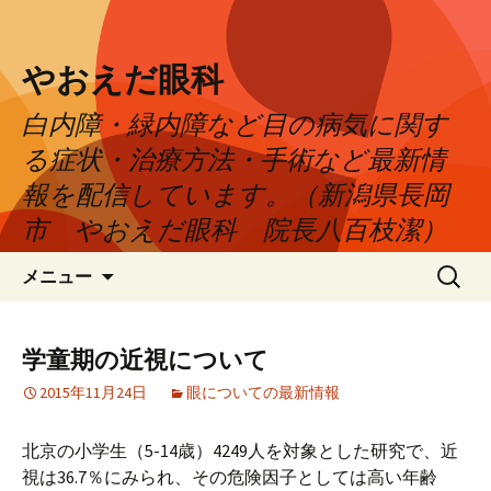
やおえだ眼科
白内障・緑内障など目の病気に関す
る症状・治療方法・手術など最新情
報を配信しています。（新潟県長岡
市 やおえだ眼科 院長八百枝潔）
コ
検
メニュー
ン
索:
テ
ン
学童期の近視について
ツ
2015年11月24日
眼についての最新情報
へ
ス
キ
北京の小学生（5-14歳）4249人を対象とした研究で、近
ッ
視は36.7％にみられ、その危険因子としては高い年齢