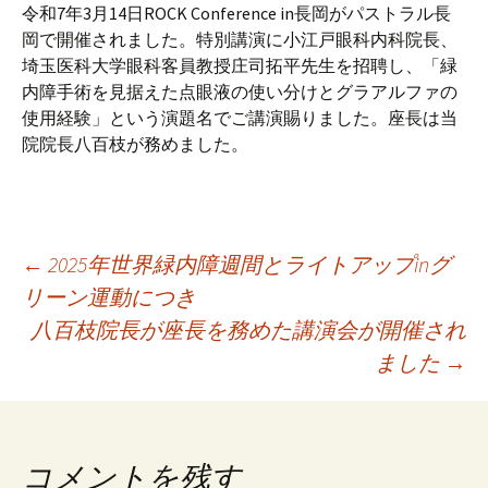
プ
令和7年3月14日ROCK Conference in長岡がパストラル長
岡で開催されました。特別講演に小江戸眼科内科院長、
埼玉医科大学眼科客員教授庄司拓平先生を招聘し、「緑
内障手術を見据えた点眼液の使い分けとグラアルファの
使用経験」という演題名でご講演賜りました。座長は当
院院長八百枝が務めました。
投
←
2025年世界緑内障週間とライトアップinグ
リーン運動につき
八百枝院長が座長を務めた講演会が開催され
稿
ました
→
ナ
ビ
コメントを残す