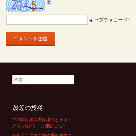
キャプチャコード
*
検
索:
最近の投稿
2026年世界緑内障週間とライト
アップinグリーン運動につき
令和７年度の当院の手術件数に