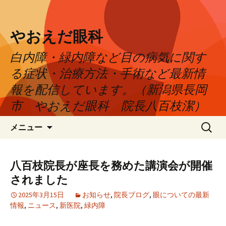
やおえだ眼科
白内障・緑内障など目の病気に関す
る症状・治療方法・手術など最新情
報を配信しています。（新潟県長岡
市 やおえだ眼科 院長八百枝潔）
コ
検
メニュー
ン
索:
テ
ン
八百枝院長が座長を務めた講演会が開催
ツ
されました
へ
ス
2025年3月15日
お知らせ
,
院長ブログ
,
眼についての最新
情報
,
ニュース
,
新医院
,
緑内障
キ
ッ