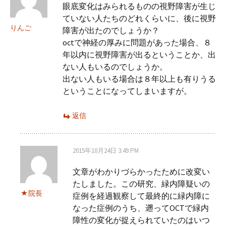
ー
眼底変化はみられるものの視野障害が生じ
ていない人たちのどれくらいに、後に視野
シ
りんご
障害が出たのでしょうか？
octで神経の厚みに問題があった場合、８
年以内に視野障害が出るということか、出
ョ
ない人もいるのでしょうか。
出ない人もいる場合は８年以上も有りうる
ン
ということになってしまいますが。
返信
2015年10月24日 3:49 PM
文章がわかりづらかったために改変い
たしました。この研究、緑内障疑いの
院長
症例を経過観察して最終的に緑内障に
なった症例のうち、遡ってOCTで緑内
障性の変化が捉えられていたのはいつ