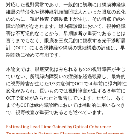
プ
対応した視野異常であり、一般的に初期には網膜神経線
維層の菲薄化や視神経乳頭陥凹拡大といった眼底の変化
ののちに、視野検査で感度低下が生じ、その時点で緑内
障の診断がなされます。緑内障診療において、視神経障
害は不可逆的なことから、早期診断が重要であることは
言うまでもなく、眼底を三次元的に観察する光干渉断層
計（OCT）による視神経や網膜の微細構造の評価は、早
期診断に極めて有用です。
本論文では、眼底変化はみられるものの視野障害が生じ
ていない、所謂緑内障疑いの症例を経過観察し、最終的
に視野障害が生じた1/3の症例でOCTで４年前に緑内障性
変化がみられ、長いものでは視野障害が生ずる８年前に
OCTで変化がみられたと報告しています。ただし、あく
までもOCTは緑内障診断においては補助的に用いるべき
で、視野検査が重要であるとも述べています。
Estimating Lead Time Gained by Optical Coherence
Tomography in Detecting Glaucoma before Development