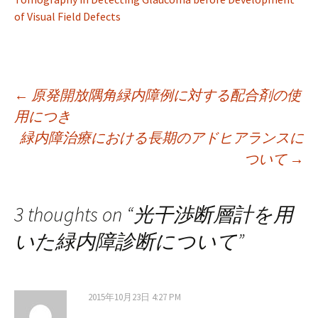
of Visual Field Defects
投
←
原発開放隅角緑内障例に対する配合剤の使
用につき
緑内障治療における長期のアドヒアランスに
稿
ついて
→
ナ
3 thoughts on “
光干渉断層計を用
ビ
いた緑内障診断について
”
ゲ
2015年10月23日 4:27 PM