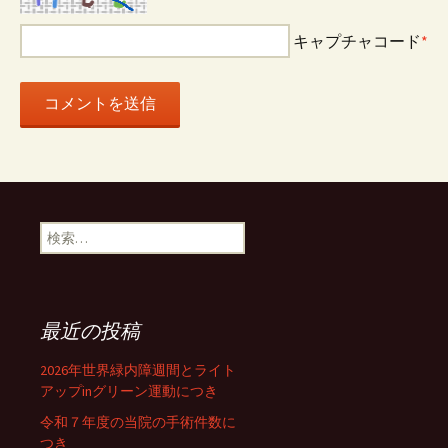
キャプチャコード
*
検
索:
最近の投稿
2026年世界緑内障週間とライト
アップinグリーン運動につき
令和７年度の当院の手術件数に
つき