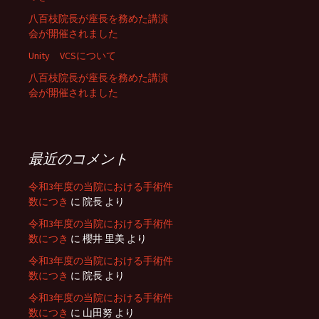
八百枝院長が座長を務めた講演
会が開催されました
Unity VCSについて
八百枝院長が座長を務めた講演
会が開催されました
最近のコメント
令和3年度の当院における手術件
数につき
に
院長
より
令和3年度の当院における手術件
数につき
に
櫻井 里美
より
令和3年度の当院における手術件
数につき
に
院長
より
令和3年度の当院における手術件
数につき
に
山田努
より