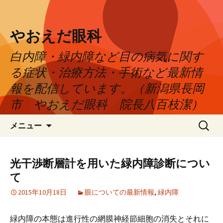
やおえだ眼科
白内障・緑内障など目の病気に関す
る症状・治療方法・手術など最新情
報を配信しています。（新潟県長岡
市 やおえだ眼科 院長八百枝潔）
コ
検
メニュー
ン
索:
テ
ン
光干渉断層計を用いた緑内障診断につい
ツ
て
へ
ス
2015年10月18日
眼についての最新情報
,
緑内障
キ
ッ
緑内障の本態は進行性の網膜神経節細胞の消失とそれに