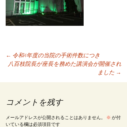
投
←
令和4年度の当院の手術件数につき
八百枝院長が座長を務めた講演会が開催され
ました
→
稿
ナ
コメントを残す
ビ
メールアドレスが公開されることはありません。
※
が付
いている欄は必須項目です