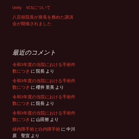
Unity VCSについて
八百枝院長が座長を務めた講演
会が開催されました
最近のコメント
令和3年度の当院における手術件
数につき
に
院長
より
令和3年度の当院における手術件
数につき
に
櫻井 里美
より
令和3年度の当院における手術件
数につき
に
院長
より
令和3年度の当院における手術件
数につき
に
山田努
より
緑内障手術と白内障手術
に
中川
原 聖宜
より