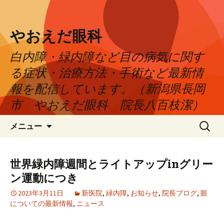
やおえだ眼科
白内障・緑内障など目の病気に関す
る症状・治療方法・手術など最新情
報を配信しています。（新潟県長岡
市 やおえだ眼科 院長八百枝潔）
コ
検
メニュー
ン
索:
テ
ン
世界緑内障週間とライトアップinグリー
ツ
ン運動につき
へ
ス
2023年3月11日
新医院
,
緑内障
,
お知らせ
,
院長ブログ
,
眼
についての最新情報
,
ニュース
キ
ッ