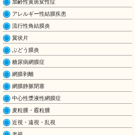
加齢性黄斑変性症
アレルギー性結膜疾患
流行性角結膜炎
翼状片
ぶどう膜炎
糖尿病網膜症
網膜剥離
網膜静脈閉塞
中心性漿液性網膜症
麦粒腫・霰粒腫
近視・遠視・乱視
老視