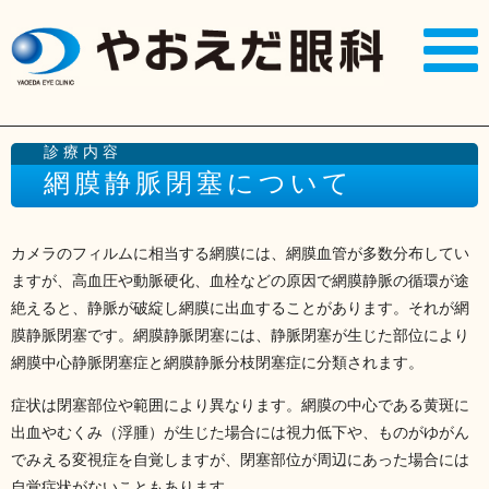
診療内容
網膜静脈閉塞について
カメラのフィルムに相当する網膜には、網膜血管が多数分布してい
ますが、高血圧や動脈硬化、血栓などの原因で網膜静脈の循環が途
絶えると、静脈が破綻し網膜に出血することがあります。それが網
膜静脈閉塞です。網膜静脈閉塞には、静脈閉塞が生じた部位により
網膜中心静脈閉塞症と網膜静脈分枝閉塞症に分類されます。
症状は閉塞部位や範囲により異なります。網膜の中心である黄斑に
出血やむくみ（浮腫）が生じた場合には視力低下や、ものがゆがん
でみえる変視症を自覚しますが、閉塞部位が周辺にあった場合には
自覚症状がないこともあります。